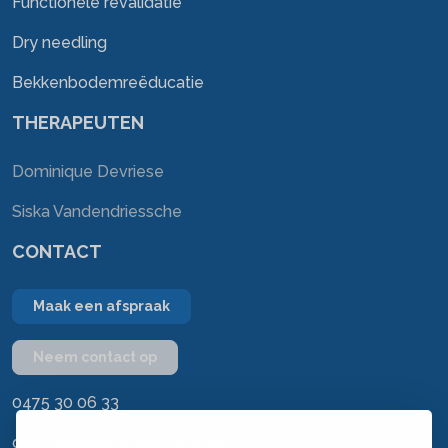
Functionele revalidatie
Dry needling
Bekkenbodemreëducatie
THERAPEUTEN
Dominique Devriese
Siska Vandendriessche
CONTACT
Maak een afspraak
Neem contact op
0475 30 06 33
dominique@kinekachtem.be