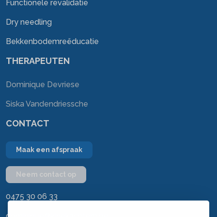
Functionele revalidatie
Dry needling
Bekkenbodemreëducatie
THERAPEUTEN
Dominique Devriese
Siska Vandendriessche
CONTACT
Maak een afspraak
Neem contact op
0475 30 06 33
dominique@kinekachtem.be